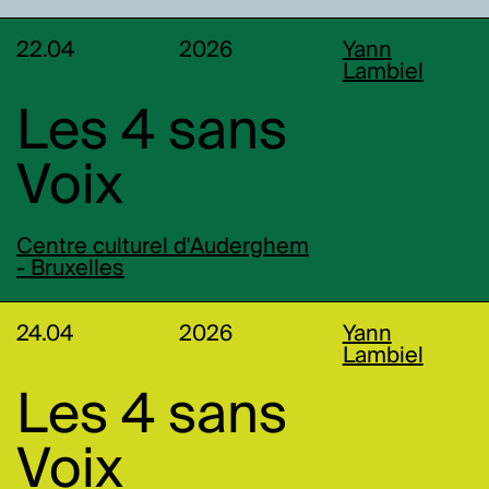
22.04
2026
Yann
Lambiel
Les 4 sans
Voix
Centre culturel d'Auderghem
- Bruxelles
24.04
2026
Yann
Lambiel
Les 4 sans
Voix