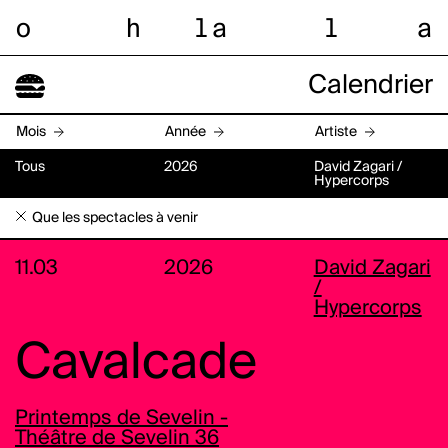
o
h
l
a
l
a
Calendrier
Mois
Année
Artiste
Tous
2026
David Zagari /
Hypercorps
Que les spectacles à venir
11.03
2026
David Zagari
/
Hypercorps
Cavalcade
Printemps de Sevelin -
Théâtre de Sevelin 36