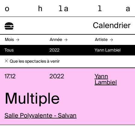
o
h
l
a
l
a
Calendrier
Mois
Année
Artiste
Tous
2022
Yann Lambiel
Que les spectacles à venir
17.12
2022
Yann
Lambiel
Multiple
Salle Polyvalente - Salvan