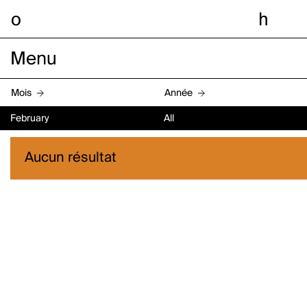
o
h
Menu
Mois
Année
February
All
Aucun résultat